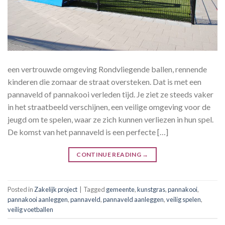
een vertrouwde omgeving Rondvliegende ballen, rennende
kinderen die zomaar de straat oversteken. Dat is met een
pannaveld of pannakooi verleden tijd. Je ziet ze steeds vaker
in het straatbeeld verschijnen, een veilige omgeving voor de
jeugd om te spelen, waar ze zich kunnen verliezen in hun spel.
De komst van het pannaveld is een perfecte […]
CONTINUE READING
→
Posted in
Zakelijk project
|
Tagged
gemeente
,
kunstgras
,
pannakooi
,
pannakooi aanleggen
,
pannaveld
,
pannaveld aanleggen
,
veilig spelen
,
veilig voetballen