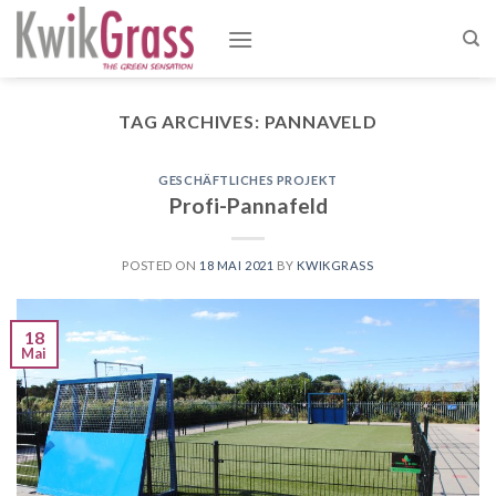
Skip
to
content
TAG ARCHIVES:
PANNAVELD
GESCHÄFTLICHES PROJEKT
Profi-Pannafeld
POSTED ON
18 MAI 2021
BY
KWIKGRASS
18
Mai