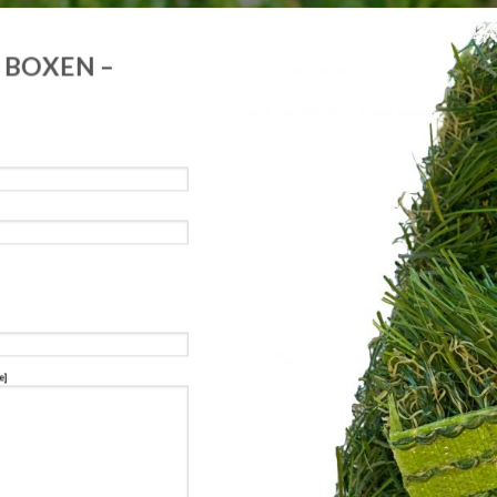
 BOXEN –
e]