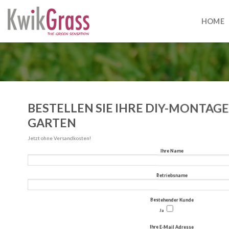
Skip
to
HOME
content
BESTELLEN SIE IHRE DIY-MONTAGE
GARTEN
Jetzt ohne Versandkosten!
Ihre Name
Betriebsname
Bestehender Kunde
Ja
Ihre E-Mail Adresse