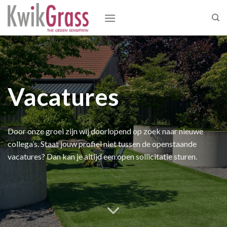
Skip
to
content
Vacatures
Door onze groei zijn wij doorlopend op zoek naar nieuwe
collega’s. Staat jouw profiel niet tussen de openstaande
vacatures? Dan kan je altijd een open sollicitatie sturen.