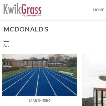
Skip
to
HOME
content
MCDONALD’S
ALL
LAAR EN BERG