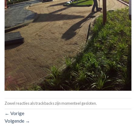
Zowel reacties als trackbacks zijn momenteel gesloten.
←
Vorige
Volgende
→