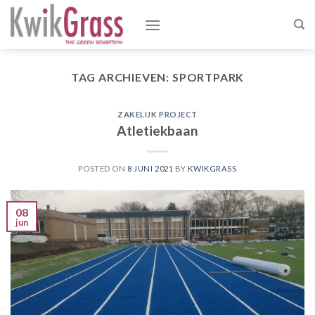
Skip
to
content
TAG ARCHIEVEN:
SPORTPARK
ZAKELIJK PROJECT
Atletiekbaan
POSTED ON
8 JUNI 2021
BY
KWIKGRASS
08
jun